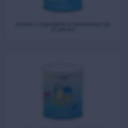
ZeroVIL A Jugendliche & Erwachsene (ab
15 Jahren)