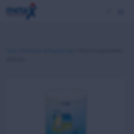
Start
/
Patienten & Angehörige
/ Ahornsirupkrankheit
(MSUD)