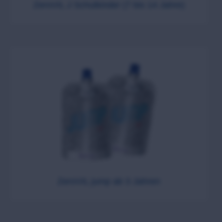
ZeroVIL J Schulkinder (7 bis 14 Jahre)
ZeroVIL jump ab 3 Jahren