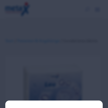
Start
/
Patienten & Angehörige
/ Isovalerianacidämie